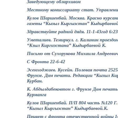
Заведующему облархивом
Местному комиссариату стат. Управлени
Кулов Шаршенбай. Москва. Красно курсант
газеты “Кызыл Кыргызстан” Кыдырбаевой
Здравствуйте радной дядя. 11-1-43год 6:2
Уметалиев. Темиркул. г. Калинин проездом
“Кзыл Киргизстана” Кыдырбаевой К.
Письмо от Сухорукова Михаила Андрееви
С Фронта 22-6-42
Эсенходжаев. Кусейн. Полевая почта 2525
Фрунзе. Дом печати. Редакции “Кызыл Ки
Курбан.
К. Абдылдабековтон г. Фрунзе Дом печат
Курманга
Кулов Шаршенбай. П/П 804 часть №120 Г.
“Кызыл Кыргызстан” Кыдырбаевой.К.
Привет с фронта отечественной войны 14