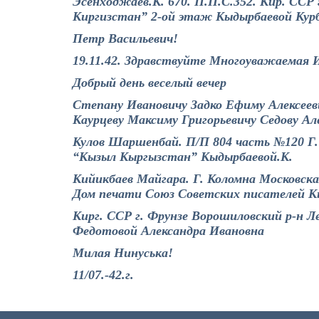
Эсенходжаев.К. 670. П.П.С.352. Кир. ССР 
Киргизстан” 2-ой этаж Кыдырбаевой Кур
Петр Васильевич!
19.11.42. Здравствуйте Многоуважаемая 
Добрый день веселый вечер
Степану Ивановичу Задко Ефиму Алексеев
Каурцеву Максиму Григорьевичу Седову Ал
Кулов Шаршенбай. П/П 804 часть №120 Г.
“Кызыл Кыргызстан” Кыдырбаевой.К.
Кийикбаев Майгара. Г. Коломна Московска
Дом печати Союз Советских писателей К
Кирг. ССР г. Фрунзе Ворошиловский р-н 
Федотовой Александра Ивановна
Милая Нинуська!
11/07.-42.г.