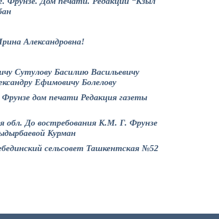
г. Фрунзе. Дом печати. Редакции “Кзыл
бан
Ирина Александровна!
ичу Сутулову Басилию Васильевичу
ександру Ефимовичу Болелову
 Фрунзе дом печати Редакция газеты
я обл. До востребования К.М. Г. Фрунзе
ыдырбаевой Курман
Лебединский сельсовет Ташкентская №52