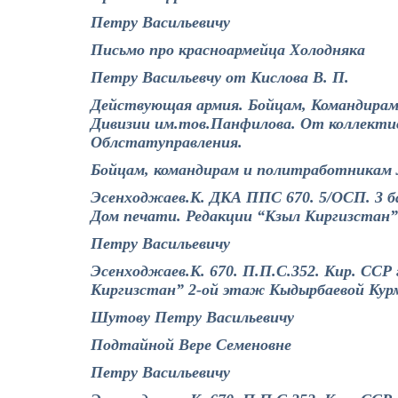
Петру Васильевичу
Письмо про красноармейца Холодняка
Петру Васильевчу от Кислова В. П.
Действующая армия. Бойцам, Командирам
Дивизии им.тов.Панфилова. От коллекти
Облстатуправления.
Бойцам, командирам и политработникам 
Эсенходжаев.К. ДКА ППС 670. 5/ОСП. 3 б
Дом печати. Редакции “Кзыл Киргизстан”
Петру Васильевичу
Эсенходжаев.К. 670. П.П.С.352. Кир. ССР
Киргизстан” 2-ой этаж Кыдырбаевой Кур
Шутову Петру Васильевичу
Подтайной Вере Семеновне
Петру Васильевичу