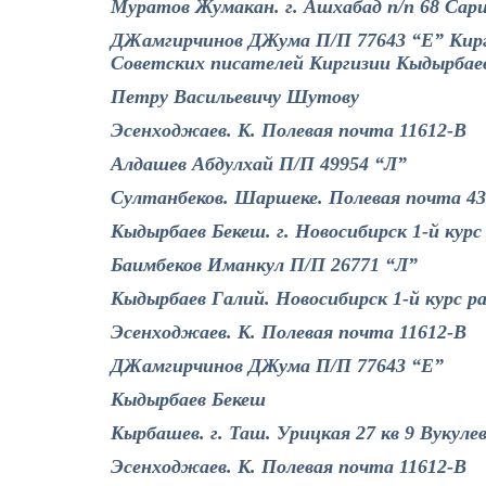
Муратов Жумакан. г. Ашхабад п/п 68 Сар
ДЖамгирчинов ДЖума П/П 77643 “Е” Кирг.
Советских писателей Киргизии Кыдырбае
Петру Васильевичу Шутову
Эсенходжаев. К. Полевая почта 11612-В
Алдашев Абдулхай П/П 49954 “Л”
Султанбеков. Шаршеке. Полевая почта 4399
Кыдырбаев Бекеш. г. Новосибирск 1-й кур
Баимбеков Иманкул П/П 26771 “Л”
Кыдырбаев Галий. Новосибирск 1-й курс р
Эсенходжаев. К. Полевая почта 11612-В
ДЖамгирчинов ДЖума П/П 77643 “Е”
Кыдырбаев Бекеш
Кырбашев. г. Таш. Урицкая 27 кв 9 Вукуле
Эсенходжаев. К. Полевая почта 11612-В