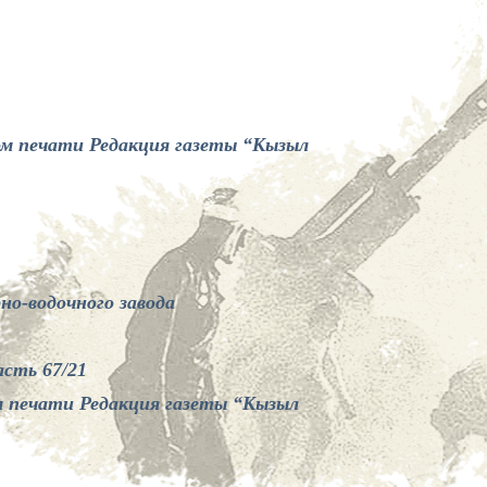
ом печати Редакция газеты “Кызыл
о-водочного завода
асть 67/21
м печати Редакция газеты “Кызыл