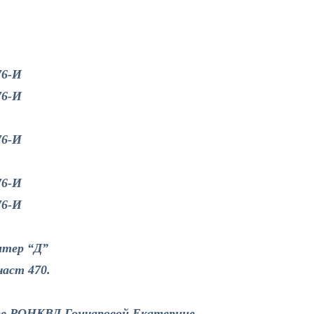
76-И
76-И
76-И
76-И
76-И
итер “Д”
част 470.
кое РОНКВД Гончаровой Екатерине