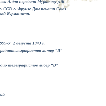
иева А.для передачи Муратову ДЖ.
 ССР. г. Фрунзе Дом печати Союз
вой Курманжан.
9-У. 2 августа 1943 г.
с радиотелеграфистов литер “В”
адио телеграфистов либер “В”
вой