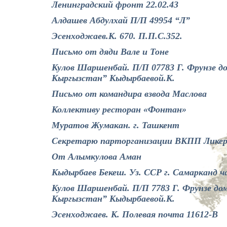
Ленинградский фронт 22.02.43
Алдашев Абдулхай П/П 49954 “Л”
Эсенходжаев.К. 670. П.П.С.352.
Письмо от дяди Вале и Тоне
Кулов Шаршенбай. П/П 07783 Г. Фрунзе д
Кыргызстан” Кыдырбаевой.К.
Письмо от командира взвода Маслова
Коллективу ресторан «Фонтан»
Муратов Жумакан. г. Ташкент
Секретарю парторганизации ВКПП Ликерн
От Алымкулова Аман
Кыдырбаев Бекеш. Уз. ССР г. Самарканд ч
Кулов Шаршенбай. П/П 7783 Г. Фрунзе до
Кыргызстан” Кыдырбаевой.К.
Эсенходжаев. К. Полевая почта 11612-В